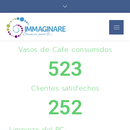
Immaginare
Creamos para ti
SAS
Vasos de Cafe consumidos
523
Clientes satisfechos
252
Limpieza del PC: